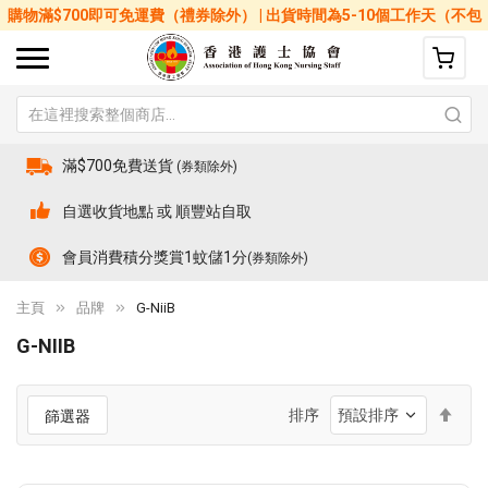
購物滿$700即可免運費（禮券除外） | 出貨時間為5-10個工作天（不包
括星期六、日及公眾假期）
滿$700免費送貨
(券類除外)
自選收貨地點 或 順豐站自取
會員消費積分獎賞1蚊儲1分
(券類除外)
主頁
品牌
G-NiiB
G-NIIB
設
排序
篩選器
置
降
序