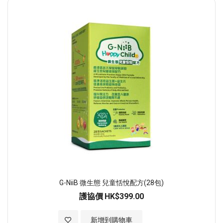
順
序
G-NiiB 微生態 兒童恬悅配方(28包)
護協價
HK$399.00
加入至願望清單
新增到購物車