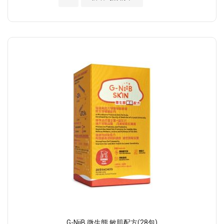
G-NiiB 微生態 敏肌配方(28包)