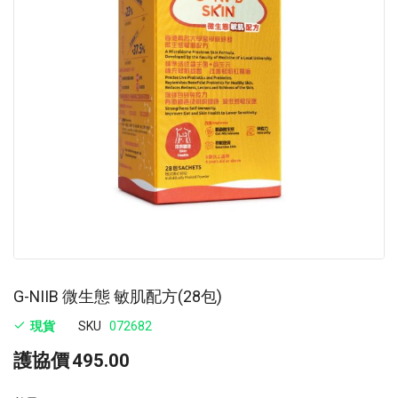
images
im
gallery
ga
G-NIIB 微生態 敏肌配方(28包)
現貨
SKU
072682
護協價
495.00