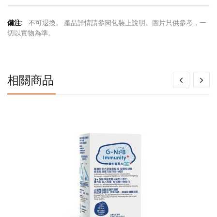
更
不可退換。 產品詳情請參閱包裝上說明。圖片只供參考，一
多
切以實物為準。
信
息
相關商品