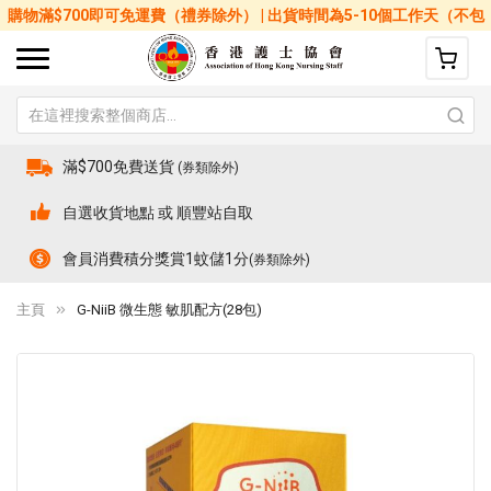
購物滿$700即可免運費（禮券除外） | 出貨時間為5-10個工作天（不包
括星期六、日及公眾假期）
滿$700免費送貨
(券類除外)
自選收貨地點 或 順豐站自取
會員消費積分獎賞1蚊儲1分
(券類除外)
主頁
G-NiiB 微生態 敏肌配方(28包)
Skip
Sk
to
to
the
th
end
be
of
of
the
th