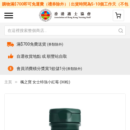
購物滿$700即可免運費（禮券除外） | 出貨時間為5-10個工作天（不包
括星期六、日及公眾假期）
滿$700免費送貨
(券類除外)
自選收貨地點 或 順豐站自取
會員消費積分獎賞1蚊儲1分
(券類除外)
主頁
楓之寶 女士特強小紅莓 (30粒)
Skip
Sk
to
to
the
th
end
be
of
of
the
th