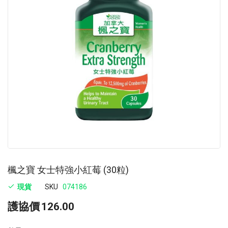
images
im
gallery
ga
楓之寶 女士特強小紅莓 (30粒)
現貨
SKU
074186
護協價
126.00