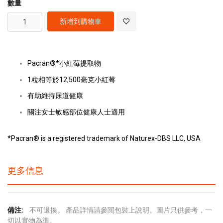
數量
新增到購物車
Pacran®*小紅莓提取物
1粒相等於12,500毫克小紅莓
有助維持尿道健康
關注女士敏感部位健康人士適用
*Pacran® is a registered trademark of Naturex-DBS LLC, USA
更多信息
更
不可退換。 產品詳情請參閱包裝上說明。圖片只供參考，一
多
切以實物為準。