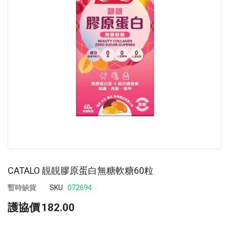
images
im
gallery
ga
CATALO 靚靚膠原蛋白無糖軟糖60粒
暫時缺貨
SKU
072694
護協價
182.00