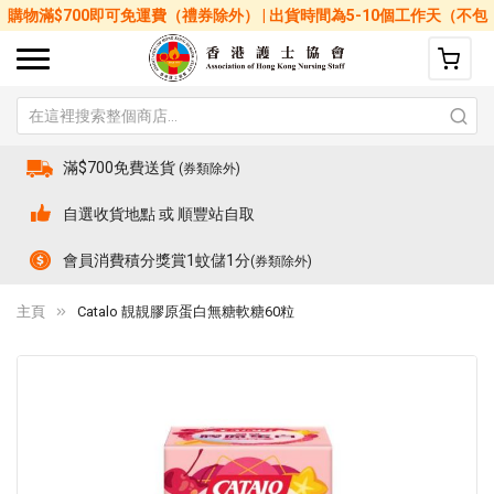
購物滿$700即可免運費（禮券除外） | 出貨時間為5-10個工作天（不包
括星期六、日及公眾假期）
滿$700免費送貨
(券類除外)
自選收貨地點 或 順豐站自取
會員消費積分獎賞1蚊儲1分
(券類除外)
主頁
Catalo 靚靚膠原蛋白無糖軟糖60粒
Skip
Sk
to
to
the
th
end
be
of
of
the
th