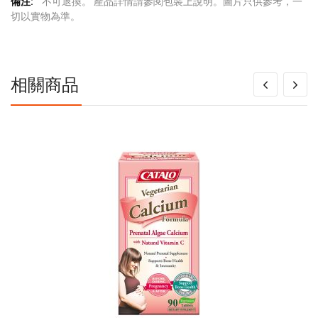
更
不可退換。 產品詳情請參閱包裝上說明。圖片只供參考，一
多
切以實物為準。
信
息
相關商品