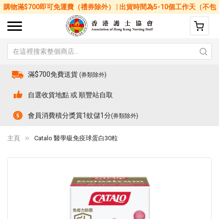
購物滿$700即可免運費（禮券除外） | 出貨時間為5-10個工作天（不包
括星期六、日及公眾假期）
滿$700免費送貨
(券類除外)
自選收貨地點 或 順豐站自取
會員消費積分獎賞1蚊儲1分
(券類除外)
主頁
Catalo 醫學級免疫球蛋白30粒
Skip
Sk
to
to
the
th
end
be
of
of
the
th