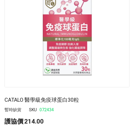
images
im
gallery
ga
CATALO 醫學級免疫球蛋白30粒
暫時缺貨
SKU
072434
護協價
214.00