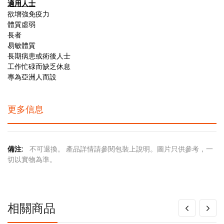
適用人士
欲增強免疫力
體質虛弱
長者
易敏體質
長期病患或術後人士
工作忙碌而缺乏休息
專為亞洲人而設
更多信息
更
不可退換。 產品詳情請參閱包裝上說明。圖片只供參考，一
多
切以實物為準。
信
息
相關商品