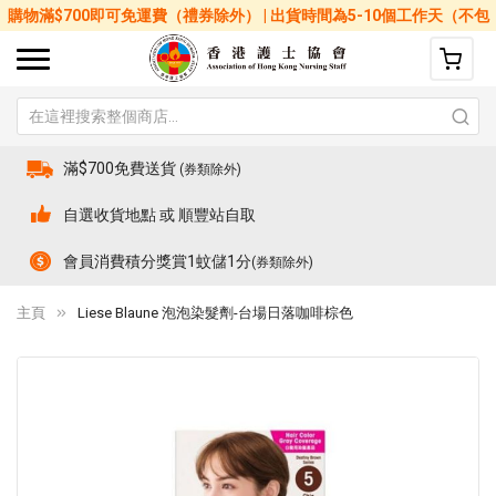
購物滿$700即可免運費（禮券除外） | 出貨時間為5-10個工作天（不包
括星期六、日及公眾假期）
滿$700免費送貨
(券類除外)
自選收貨地點 或 順豐站自取
會員消費積分獎賞1蚊儲1分
(券類除外)
主頁
Liese Blaune 泡泡染髮劑-台場日落咖啡棕色
Skip
Sk
to
to
the
th
end
be
of
of
the
th