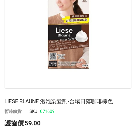
images
im
gallery
ga
LIESE BLAUNE 泡泡染髮劑-台場日落咖啡棕色
暫時缺貨
SKU
071609
護協價
59.00