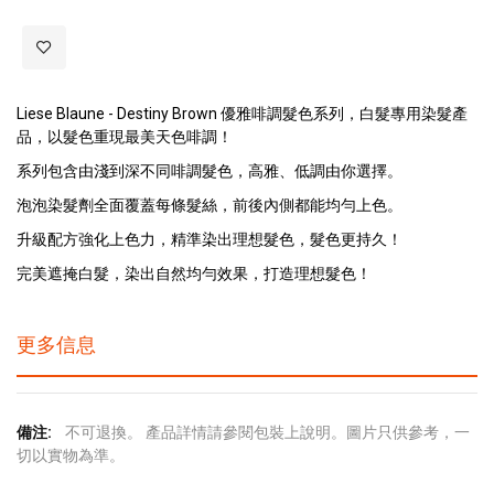
Liese Blaune - Destiny Brown 優雅啡調髮色系列，白髮專用染髮產
品，以髮色重現最美天色啡調！
系列包含由淺到深不同啡調髮色，高雅、低調由你選擇。
泡泡染髮劑全面覆蓋每條髮絲，前後內側都能均勻上色。
升級配方強化上色力，精準染出理想髮色，髮色更持久！
完美遮掩白髮，染出自然均勻效果，打造理想髮色！
更多信息
更
不可退換。 產品詳情請參閱包裝上說明。圖片只供參考，一
多
切以實物為準。
信