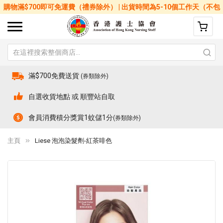
購物滿$700即可免運費（禮券除外） | 出貨時間為5-10個工作天（不包
括星期六、日及公眾假期）
滿$700免費送貨
(券類除外)
自選收貨地點 或 順豐站自取
會員消費積分獎賞1蚊儲1分
(券類除外)
主頁
Liese 泡泡染髮劑-紅茶啡色
Skip
Sk
to
to
the
th
end
be
of
of
the
th