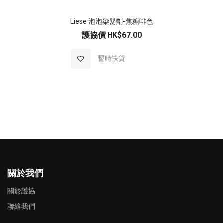
Liese 泡泡染髮劑-焦糖啡色
護協價
HK$67.00
加入至願望清單
暫時缺貨
關於我們
關於護協
聯絡我們