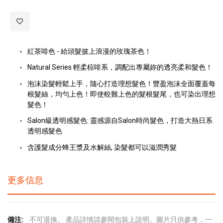
紅茶啡色 - 給頭髮披上浪漫的玫瑰茶色！
Natural Series 輕柔棕啡系，調配出專屬妳的透亮柔和髮色！
泡沫染髮輕鬆上手，隨心打造理想髮色！豐盈泡沫全面覆蓋每
根髮絲，均勻上色！即使較難上色的髮根髮尾，也可染出理想
髮色！
Salon級透明感髮色: 靈感源自Salon時尚髮色，打造大熱日系
透明感髮色
含護髮成分蜂王漿及水解絲, 染髮都可以滋潤秀髮
更多信息
更
不可退換。 產品詳情請參閱包裝上說明。圖片只供參考，一