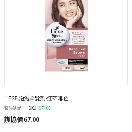
images
im
gallery
ga
LIESE 泡泡染髮劑-紅茶啡色
暫時缺貨
SKU
071601
護協價
67.00