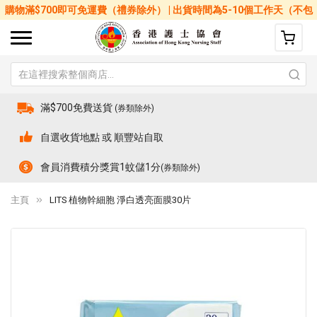
購物滿$700即可免運費（禮券除外） | 出貨時間為5-10個工作天（不包
括星期六、日及公眾假期）
滿$700免費送貨
(券類除外)
自選收貨地點 或 順豐站自取
會員消費積分獎賞1蚊儲1分
(券類除外)
主頁
LITS 植物幹細胞 淨白透亮面膜30片
Skip
Sk
to
to
the
th
end
be
of
of
the
th