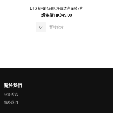
LITS 植物幹細胞 淨白透亮面膜7片
護協價
HK$45.00
加入至願望清單
暫時缺貨
關於我們
關於護協
聯絡我們