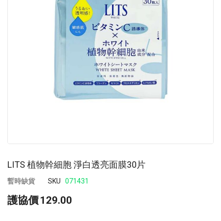
images
im
gallery
ga
LITS 植物幹細胞 淨白透亮面膜30片
暫時缺貨
SKU
071431
護協價
129.00