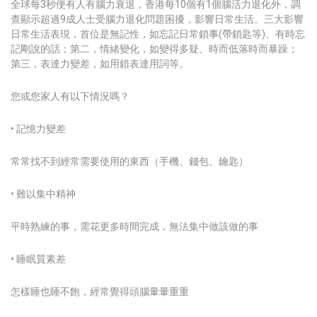
全球每3秒便有人有腦力衰退，香港每10個有1個腦活力退化外，調
查顯示超過9成人士受腦力退化問題困擾，影響日常生活。三大影響
日常生活表現，首位是無記性，如忘記日常鎖事(帶鎖匙等)、有時忘
記剛說的話；第二，情緒變化，如變得多疑、時而低落時而暴躁；
第三，表達力變差，如用錯表達用詞等。
您或您家人有以下情況嗎？
• 記憶力變差
常常找不到經常需要使用的東西（手機、錢包、鑰匙）
• 難以集中精神
平時熟練的事，需花更多時間完成，無法集中做該做的事
• 睡眠質素差
怎樣睡也睡不飽，經常覺得頭腦暈暈重重