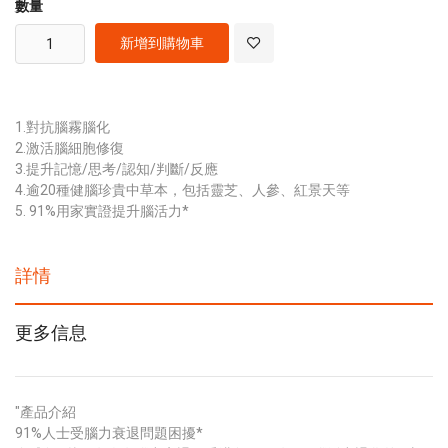
數量
新增到購物車
1.對抗腦霧腦化
2.激活腦細胞修復
3.提升記憶/思考/認知/判斷/反應
4.逾20種健腦珍貴中草本，包括靈芝、人參、紅景天等
5. 91%用家實證提升腦活力*
詳情
更多信息
"產品介紹
91%人士受腦力衰退問題困擾*