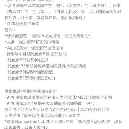
– 參考傳統中草本健腦古方，包括《普濟方》的《還少丹》、日本
《醫心方》的「開心散」、《甘麥大棗湯》等，活用調配而獨創健
腦配方，能大補元氣腎氣血氣，無西藥副作用
• 逾20種健腦中草本
包括：
–珍貴的靈芝： 減輕神經元損傷、促進抗氧化活性
–人參：減少腦部有害蛋白積聚
–高山紅景天：促進腦部血液循環
• 特別添加健腦維他命B群 提升效能
– 維他命B1維持神經正常
– 維他命 B6幫助神經傳遞物質及保持良好情緒
– 維他命B9協助新細胞製造
– 維他命B12幫助增強認知力
用家實證4星期體驗抗衡腦化*
• 91% 用家實證服用後能在腦活力測試 (MMSE) 獲取較佳分數
• 91% 用家認同4星期有效幫助提升認知機能，包括：
提升自理能力及生活質素 /記性變好/提升判斷力及解難能力
反應變快 / 提升思考速度/表達能力/ 認知力
*根據 NuanceTree Ltd. 2021-2022年度「腦精靈 – 記憶配方」試食
調查報告，調查人數44人