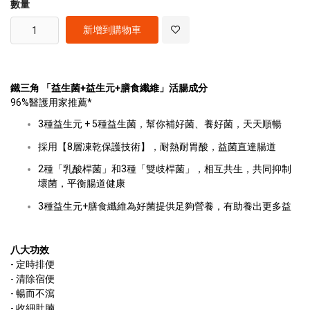
數量
新增到購物車
鐵三角 「益生菌+益生元+膳食纖維」活腸成分
96%醫護用家推薦*
3種益生元 + 5種益生菌，幫你補好菌、養好菌，天天順暢
採用【8層凍乾保護技術】，耐熱耐胃酸，益菌直達腸道
2種「乳酸桿菌」和3種「雙歧桿菌」，相互共生，共同抑制
壞菌，平衡腸道健康
3種益生元+膳食纖維為好菌提供足夠營養，有助養出更多益
八大功效
- 定時排便
- 清除宿便
- 暢而不瀉
- 收細肚腩