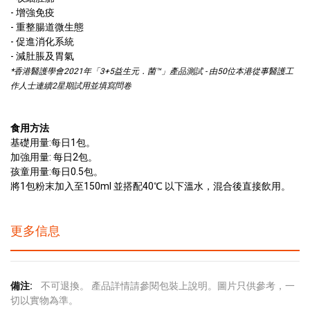
- 增強免疫
- 重整腸道微生態
- 促進消化系統
- 減肚脹及胃氣
*香港醫護學會2021年「3+5益生元．菌™」產品測試 - 由50位本港從事醫護工
作人士連續2星期試用並填寫問卷
食用方法
基礎用量:每日1包。
加強用量: 每日2包。
孩童用量:每日0.5包。
將1包粉末加入至150ml 並搭配40℃ 以下溫水，混合後直接飲用。
更多信息
更
不可退換。 產品詳情請參閱包裝上說明。圖片只供參考，一
多
切以實物為準。