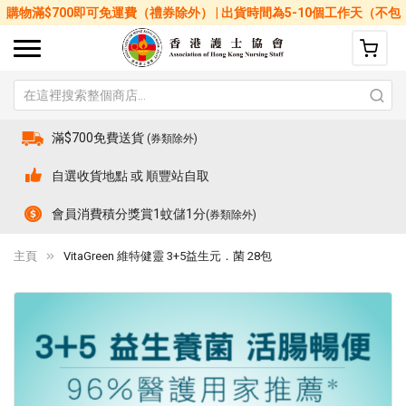
購物滿$700即可免運費（禮券除外） | 出貨時間為5-10個工作天（不包
括星期六、日及公眾假期）
滿$700免費送貨
(券類除外)
自選收貨地點 或 順豐站自取
會員消費積分獎賞1蚊儲1分
(券類除外)
主頁
VitaGreen 維特健靈 3+5益生元．菌 28包
Skip
Sk
to
to
the
th
end
be
of
of
the
th