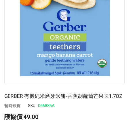
images
im
gallery
ga
GERBER 有機純米磨牙米餅-香蕉胡蘿蔔芒果味1.7OZ
暫時缺貨
SKU
066885A
護協價
49.00