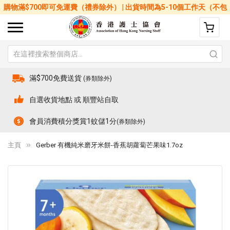
購物滿$700即可免運費（禮券除外） | 出貨時間為5-10個工作天（不包
括星期六、日及公眾假期）
滿$700免費送貨
(券類除外)
自選收貨地點 或 順豐站自取
會員消費積分獎賞1蚊儲1分
(券類除外)
主頁
Gerber 有機純米磨牙米餅-香蕉胡蘿蔔芒果味1.7oz
Skip
Sk
to
to
the
th
end
be
of
of
the
th