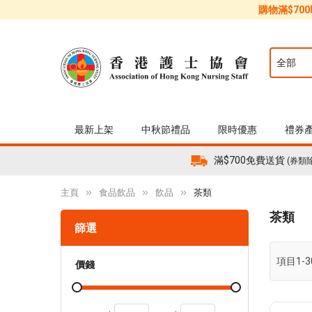
購物滿$70
最新上架
中秋節禮品
限時優惠
禮券
滿$700免費送貨
(券類
主頁
食品飲品
飲品
茶類
茶類
篩選
項目
1
-
3
價錢