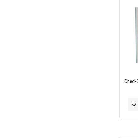
願
望
清
單
Check
加
入
至