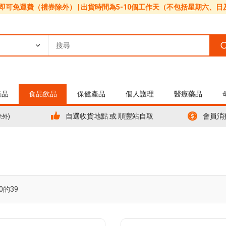
0即可免運費（禮券除外） | 出貨時間為5-10個工作天（不包括星期六、
產品
食品飲品
保健產品
個人護理
醫療藥品
自選收貨地點 或 順豐站自取
會員消
除外)
0
的
39