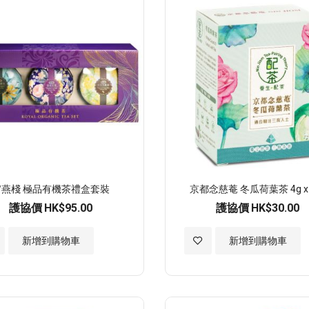
官燕棧 極品有機茶禮盒套裝
京都念慈菴 冬瓜荷葉茶 4g x
護協價
HK$95.00
護協價
HK$30.00
加
新增到購物車
新增到購物車
入
至