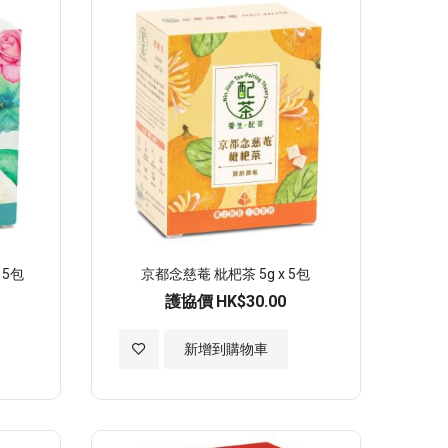
順
序
 5包
京都念慈菴 枇杷茶 5g x 5包
護協價
HK$30.00
加
新增到購物車
入
至