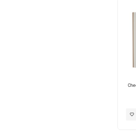
願
望
清
單
Che
加
入