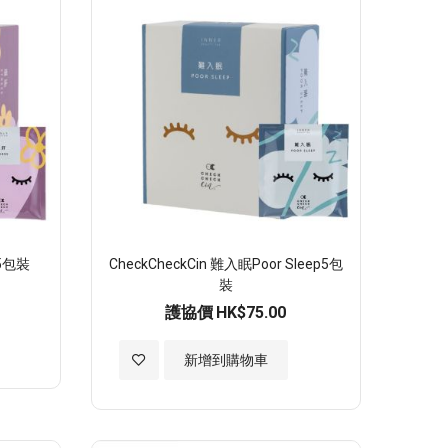
願
望
清
單
 5包裝
CheckCheckCin 難入眠Poor Sleep5包
裝
護協價
HK$75.00
加
新增到購物車
入
至