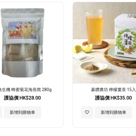
至
願
望
清
單
格生機 蜂蜜菊花海燕窩 280g
蔴鑽農坊 檸檬薑茶 15入
護協價
HK$28.00
護協價
HK$35.00
加
新增到購物車
新增到購物車
入