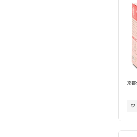
願
望
清
單
京都
加
入
至