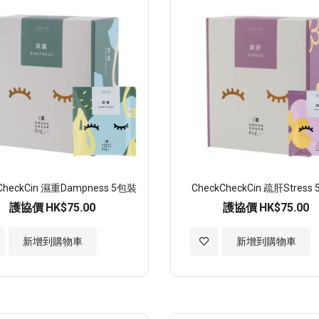
願
望
清
單
CheckCin 濕重Dampness 5包裝
CheckCheckCin 疏肝Stress
護協價
HK$75.00
護協價
HK$75.00
加
新增到購物車
新增到購物車
入
至