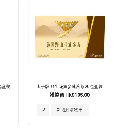
願
望
清
單
包盒裝
太子牌 野生花旗參速溶茶20包盒裝
護協價
HK$105.00
加
新增到購物車
入
至