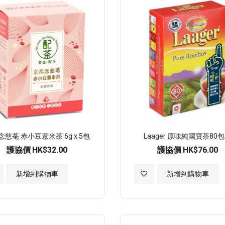
願
望
清
單
念慈菴 赤小豆薏米茶 6g x 5包
Laager 原味純國寶茶80
護協價
HK$32.00
護協價
HK$76.00
加
新增到購物車
新增到購物車
入
至