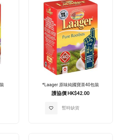
願
望
清
單
包裝
*Laager 原味純國寶茶40包裝
護協價
HK$42.00
加
暫時缺貨
入
至