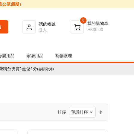
日及公眾假期）
0
我的購物車
我的帳號
HK$0.00
登入
母嬰用品
家居用品
寵物護理
費積分獎賞1蚊儲1分
(券類除外)
設
排序
置
降
序