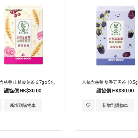
願
望
清
單
慈菴 山楂麥芽茶 6.7g x 5包
京都念慈菴 焙香五黑茶 10.5g 
護協價
HK$30.00
護協價
HK$30.00
加
新增到購物車
新增到購物車
入
至