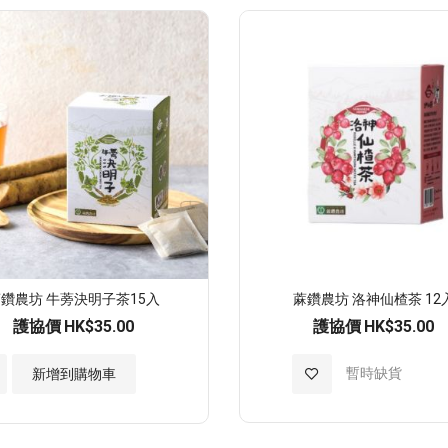
願
望
清
單
鑽農坊 牛蒡決明子茶15入
蔴鑽農坊 洛神仙楂茶 12
護協價
HK$35.00
護協價
HK$35.00
加
暫時缺貨
新增到購物車
入