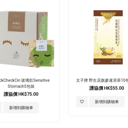
願
望
清
單
ckCheckCin 玻璃肚Sensitive
太子牌 野生花旗參速溶茶10
Stomach5包裝
護協價
HK$55.00
護協價
HK$75.00
加
新增到購物車
新增到購物車
入
至