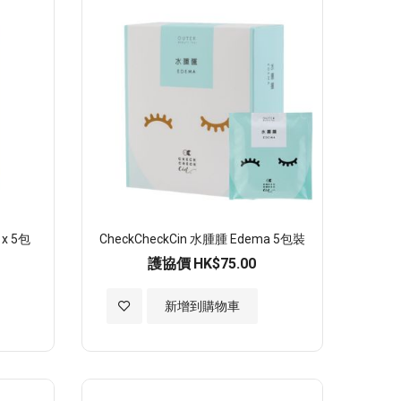
願
望
清
單
x 5包
CheckCheckCin 水腫腫 Edema 5包裝
護協價
HK$75.00
加
新增到購物車
入
至