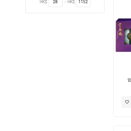
HK$
-
HK$
加
入
至