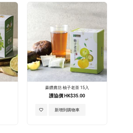
至
願
望
清
單
蔴鑽農坊 柚子老茶 15入
護協價
HK$35.00
加
新增到購物車
入