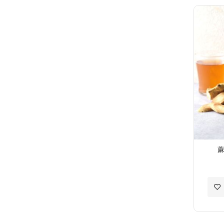
至
願
望
清
單
蔴
加
入