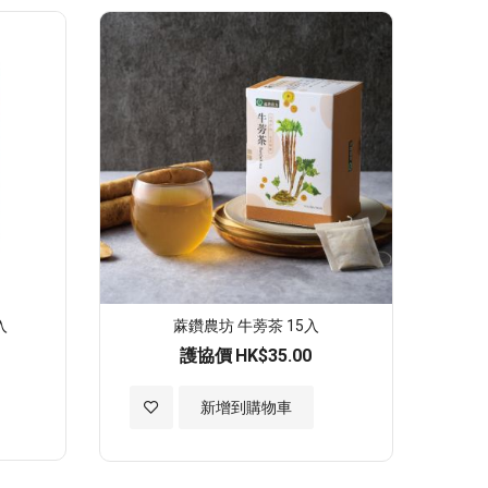
願
望
清
單
入
蔴鑽農坊 牛蒡茶 15入
護協價
HK$35.00
加
新增到購物車
入