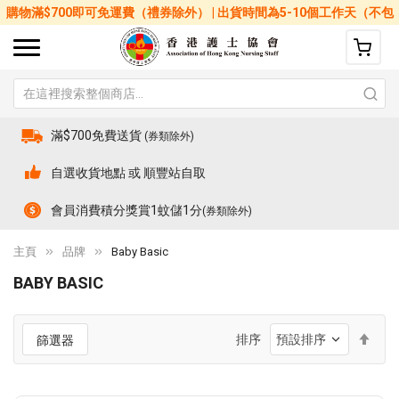
購物滿$700即可免運費（禮券除外） | 出貨時間為5-10個工作天（不包
括星期六、日及公眾假期）
滿$700免費送貨
(券類除外)
自選收貨地點 或 順豐站自取
會員消費積分獎賞1蚊儲1分
(券類除外)
主頁
品牌
Baby Basic
BABY BASIC
設
排序
篩選器
置
降
序