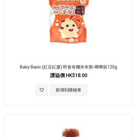
Baby Basic (紅豆紅棗) 即食有機米米粥-唧唧裝120g
護協價
HK$18.00
加入至願望清單
新增到購物車