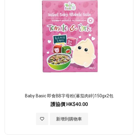
Baby Basic 即食BB字母粉(蕃茄肉碎)150gx2包
護協價
HK$40.00
加入至願望清單
新增到購物車