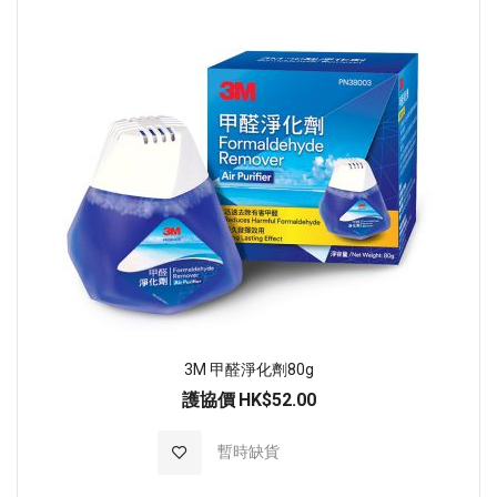
3M 甲醛淨化劑80g
護協價
HK$52.00
加入至願望清單
暫時缺貨