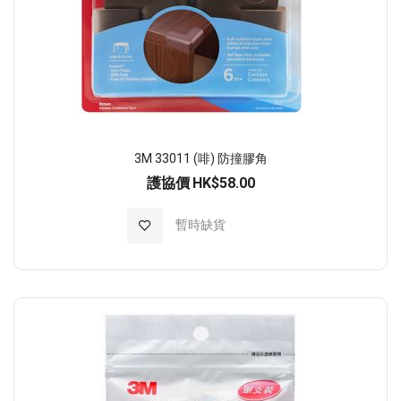
3M 33011 (啡) 防撞膠角
護協價
HK$58.00
加入至願望清單
暫時缺貨