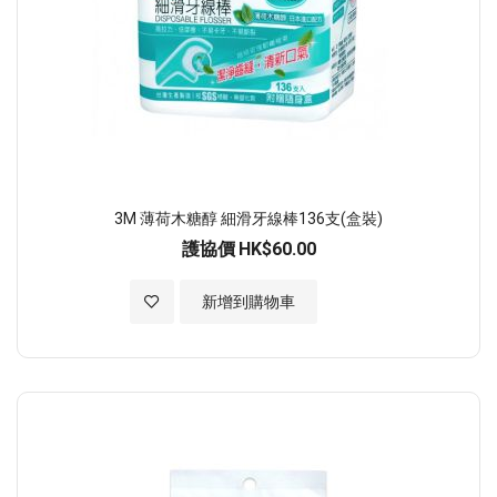
3M 薄荷木糖醇 細滑牙線棒136支(盒裝)
護協價
HK$60.00
加入至願望清單
新增到購物車