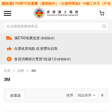
購物滿$700即可免運費（禮券除外） | 出貨時間為5-10個工作天（不包
括星期六、日及公眾假期）
滿$700免費送貨
(券類除外)
自選收貨地點 或 順豐站自取
會員消費積分獎賞1蚊儲1分
(券類除外)
主頁
品牌
3M
3M
設
排序
篩選器
置
降
序