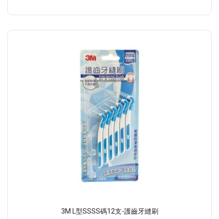
3M L型SSSS碼12支-護齒牙縫刷