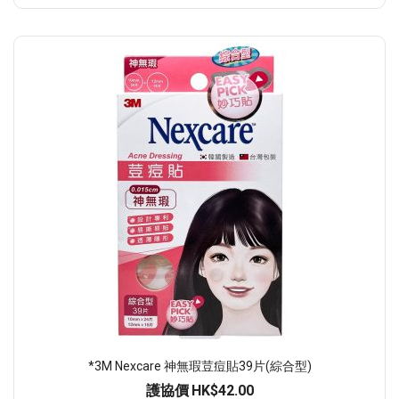
*3M Nexcare 神無瑕荳痘貼39片(綜合型)
護協價
HK$42.00