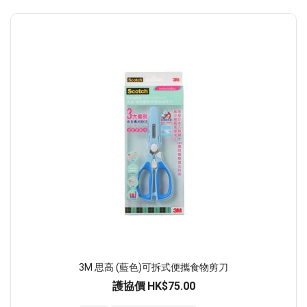
3M 思高 (藍色)可拆式便攜食物剪刀
護協價
HK$75.00