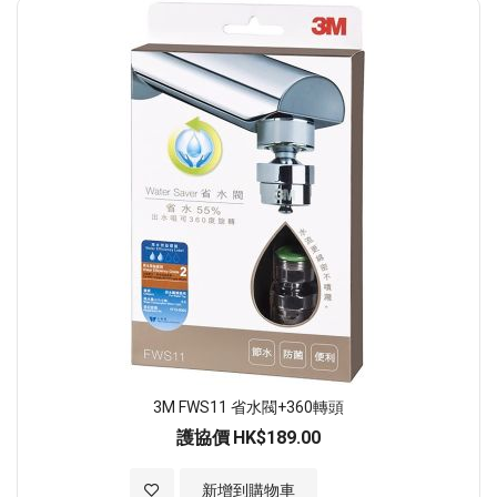
順
序
3M FWS11 省水閥+360轉頭
護協價
HK$189.00
加入至願望清單
新增到購物車