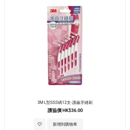
3M L型SSS碼12支-護齒牙縫刷
護協價
HK$36.00
加入至願望清單
新增到購物車