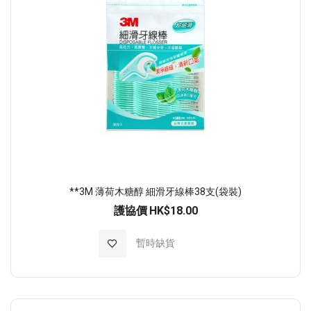
**3M 薄荷木糖醇 細滑牙線棒38支(袋裝)
護協價
HK$18.00
加入至願望清單
暫時缺貨