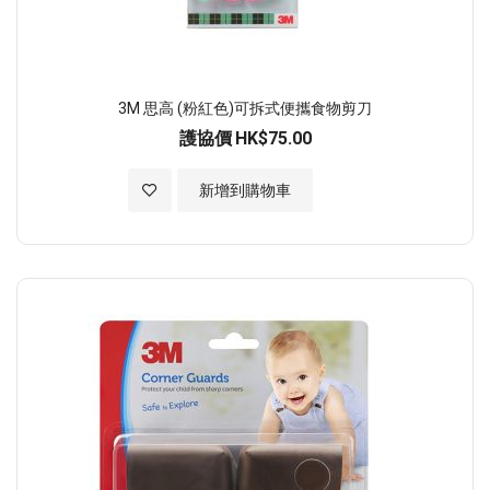
3M 思高 (粉紅色)可拆式便攜食物剪刀
護協價
HK$75.00
加入至願望清單
新增到購物車