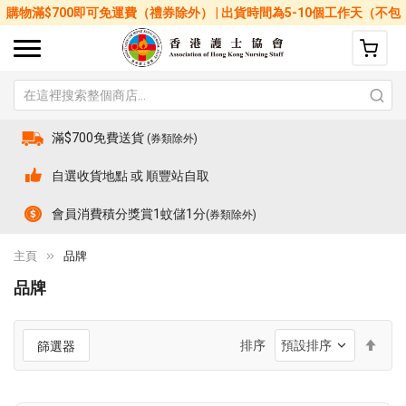
購物滿$700即可免運費（禮券除外） | 出貨時間為5-10個工作天（不包
括星期六、日及公眾假期）
滿$700免費送貨
(券類除外)
自選收貨地點 或 順豐站自取
會員消費積分獎賞1蚊儲1分
(券類除外)
主頁
品牌
品牌
設
排序
篩選器
置
降
序