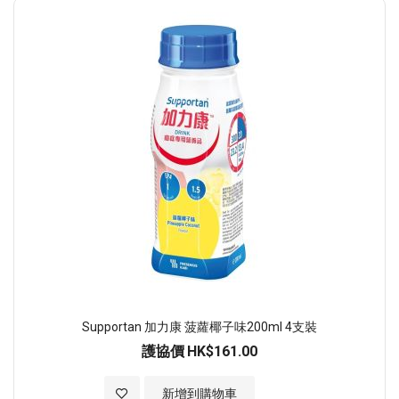
順
序
Supportan 加力康 菠蘿椰子味200ml 4支裝
護協價
HK$161.00
加入至願望清單
新增到購物車