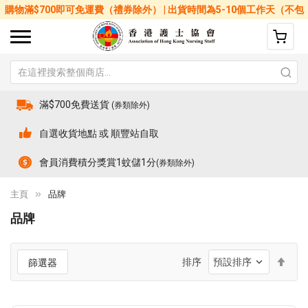
購物滿$700即可免運費（禮券除外） | 出貨時間為5-10個工作天（不包
括星期六、日及公眾假期）
滿$700免費送貨
(券類除外)
自選收貨地點 或 順豐站自取
會員消費積分獎賞1蚊儲1分
(券類除外)
主頁
品牌
品牌
設
排序
篩選器
置
降
序