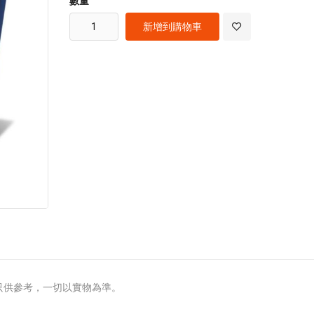
數量
images
gallery
新增到購物車
只供參考，一切以實物為準。