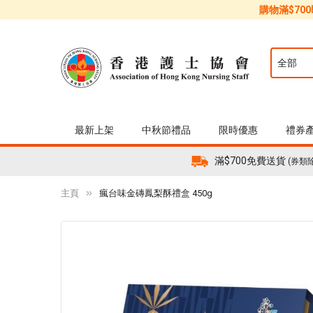
購物滿$70
最新上架
中秋節禮品
限時優惠
禮券
滿$700免費送貨
(券類
主頁
瘋台味金磚鳳梨酥禮盒 450g
Skip
to
the
end
of
the