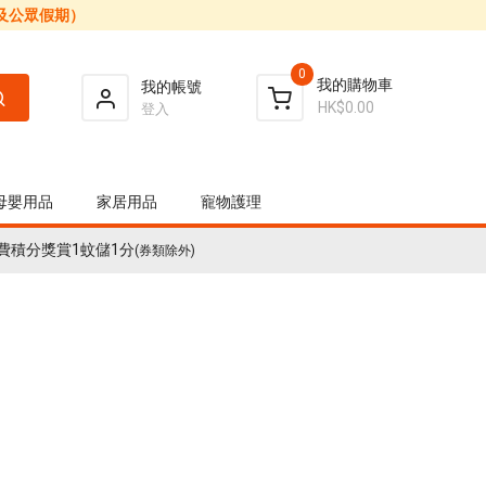
日及公眾假期）
0
我的購物車
我的帳號
HK$0.00
登入
母嬰用品
家居用品
寵物護理
費積分獎賞1蚊儲1分
(券類除外)