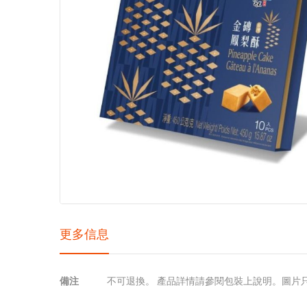
images
gallery
更多信息
更
備注
不可退換。 產品詳情請參閱包裝上說明。圖片
多
信