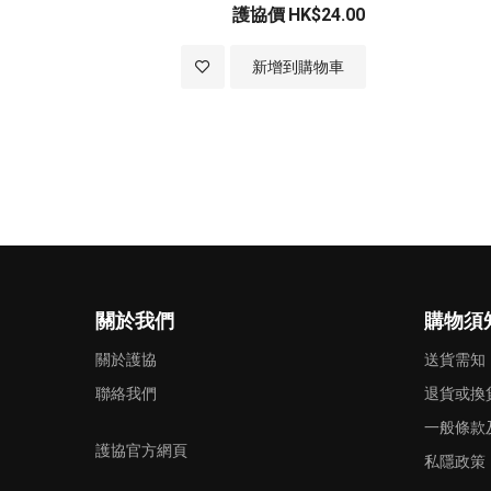
護協價
HK$24.00
加
新增到購物車
入
至
願
望
清
關於我們
購物須
單
關於護協
送貨需知
聯絡我們
退貨或換
一般條款
護協官方網頁
私隱政策