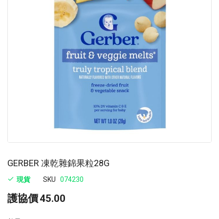
images
im
gallery
ga
GERBER 凍乾雜錦果粒28G
現貨
SKU
074230
護協價
45.00