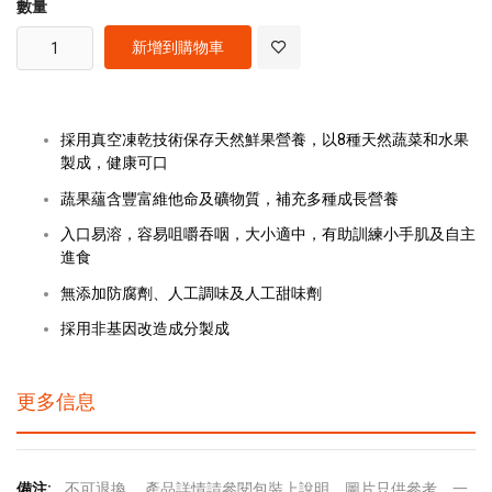
數量
新增到購物車
採用真空凍乾技術保存天然鮮果營養，以8種天然蔬菜和水果
製成，健康可口
蔬果蘊含豐富維他命及礦物質，補充多種成長營養
入口易溶，容易咀嚼吞咽，大小適中，有助訓練小手肌及自主
進食
無添加防腐劑、人工調味及人工甜味劑
採用非基因改造成分製成
更多信息
更
不可退換。 產品詳情請參閱包裝上說明。圖片只供參考，一