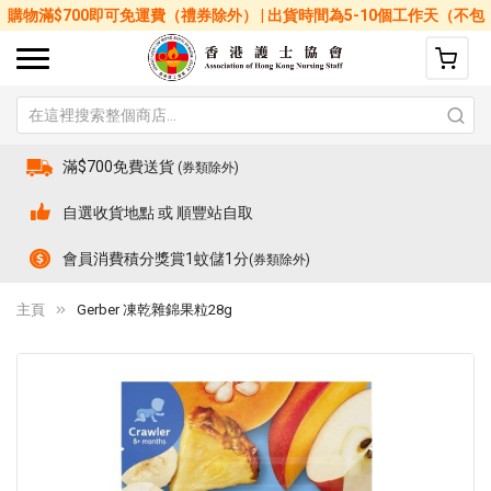
購物滿$700即可免運費（禮券除外） | 出貨時間為5-10個工作天（不包
括星期六、日及公眾假期）
滿$700免費送貨
(券類除外)
自選收貨地點 或 順豐站自取
會員消費積分獎賞1蚊儲1分
(券類除外)
主頁
Gerber 凍乾雜錦果粒28g
Skip
Sk
to
to
the
th
end
be
of
of
the
th