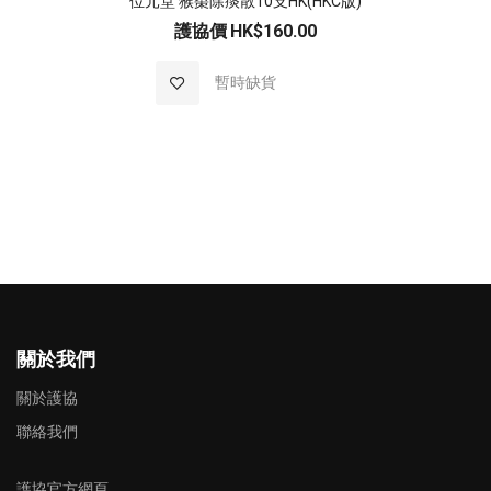
位元堂 猴棗除痰散10支HK(HKC版)
護協價
HK$160.00
加入至願望清單
暫時缺貨
關於我們
關於護協
聯絡我們
護協官方網頁