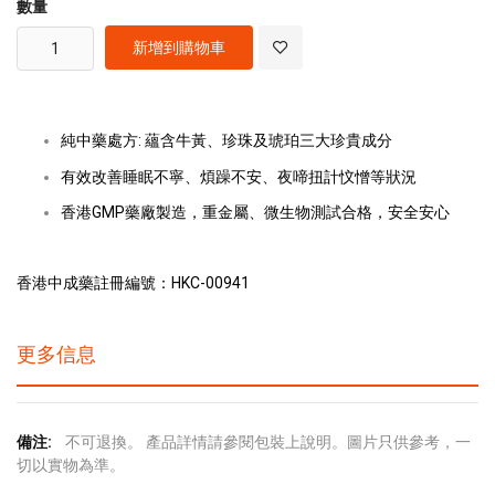
數量
新增到購物車
純中藥處方: 蘊含牛黃、珍珠及琥珀三大珍貴成分
有效改善睡眠不寧、煩躁不安、夜啼扭計忟憎等狀況
香港GMP藥廠製造，重金屬、微生物測試合格，安全安心
香港中成藥註冊編號：HKC-00941
更多信息
更
不可退換。 產品詳情請參閱包裝上說明。圖片只供參考，一
多
切以實物為準。
信