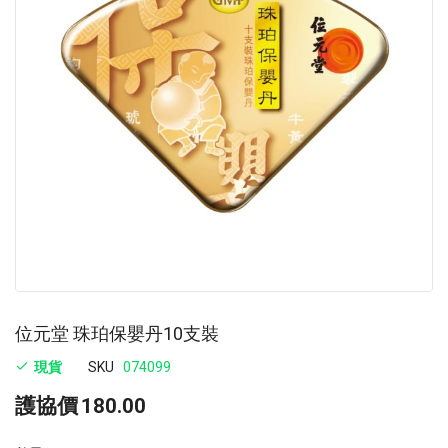
images
im
gallery
ga
位元堂 珠珀保嬰丹10支裝
現貨
SKU
074099
護協價
180.00