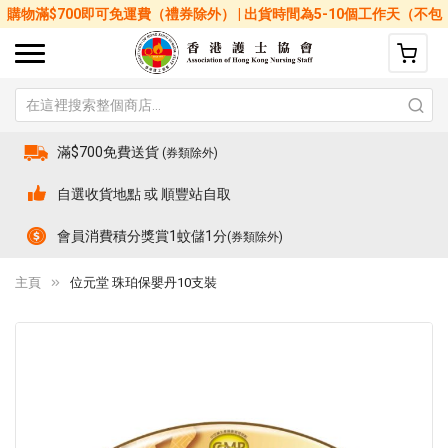
購物滿$700即可免運費（禮券除外） | 出貨時間為5-10個工作天（不包
括星期六、日及公眾假期）
滿$700免費送貨
(券類除外)
自選收貨地點 或 順豐站自取
會員消費積分獎賞1蚊儲1分
(券類除外)
主頁
位元堂 珠珀保嬰丹10支裝
Skip
Sk
to
to
the
th
end
be
of
of
the
th