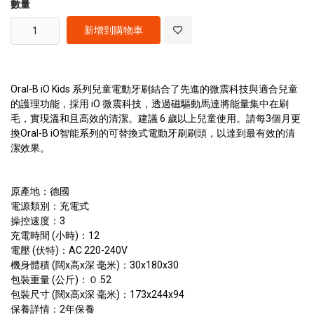
數量
新增到購物車
Oral-B iO Kids 系列兒童電動牙刷結合了先進的微震科技與適合兒童
的護理功能，採用 iO 微震科技，透過磁驅動馬達將能量集中在刷
毛，實現溫和且高效的清潔。建議 6 歲以上兒童使用。請每3個月更
換Oral-B iO智能系列的可替換式電動牙刷刷頭，以達到最有效的清
潔效果。
原產地：德國
電源類別：充電式
操控速度：3
充電時間 (小時)：12
電壓 (伏特)：AC 220-240V
機身體積 (闊x高x深 毫米)：30x180x30
包裝重量 (公斤)：０.52
包裝尺寸 (闊x高x深 毫米)：173x244x94
保養詳情：2年保養