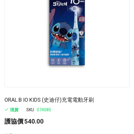
images
im
gallery
ga
ORAL B IO KIDS (史迪仔)充電電動牙刷
現貨
SKU
074085
護協價
540.00