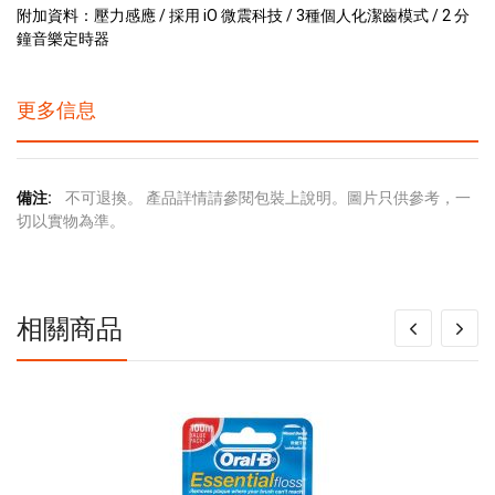
附加資料：壓力感應 / 採用 iO 微震科技 / 3種個人化潔齒模式 / 2 分
鐘音樂定時器
更多信息
更
不可退換。 產品詳情請參閱包裝上說明。圖片只供參考，一
多
切以實物為準。
信
息
相關商品