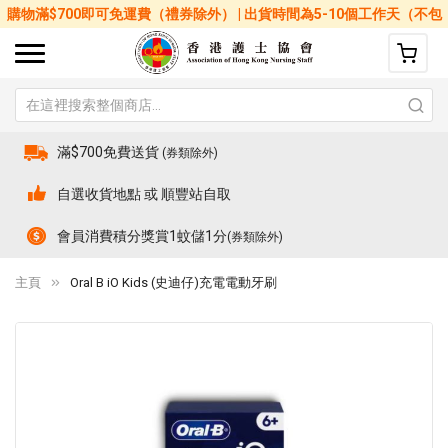
購物滿$700即可免運費（禮券除外） | 出貨時間為5-10個工作天（不包
括星期六、日及公眾假期）
滿$700免費送貨
(券類除外)
自選收貨地點 或 順豐站自取
會員消費積分獎賞1蚊儲1分
(券類除外)
主頁
Oral B iO Kids (史迪仔)充電電動牙刷
Skip
Sk
to
to
the
th
end
be
of
of
the
th