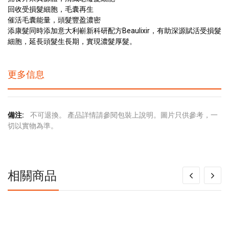
回收受損髮細胞，毛囊再生
催活毛囊能量，頭髮豐盈濃密
添康髮同時添加意大利嶄新科研配方Beaulixir，有助深源賦活受損髮
細胞，延長頭髮生長期，實現濃髮厚髮。
更多信息
更
不可退換。 產品詳情請參閱包裝上說明。圖片只供參考，一
多
切以實物為準。
信
息
相關商品