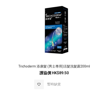
Trichoderm 添康髮 (男士專用)活髮洗髮露200ml
護協價
HK$89.50
加入至願望清單
暫時缺貨