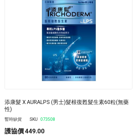
images
im
gallery
ga
添康髮 X AURALPS (男士)髮根復甦髮生素60粒(無藥
性)
暫時缺貨
SKU
073508
護協價
449.00