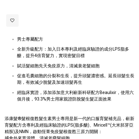
男士專屬配方
全新升級配方：加入日本專利及經臨床驗證的成分LPS脂多
醣，提升4倍育髮力，實現密髮目標
賦活髮細胞先天免疫原力，清滅衰老髮細胞
促進毛囊細胞的分裂和生長，提升頭髮濃密感。延長頭髮生長
期，有效減少脫髮及加速頭髮再生
經臨床實證，添加添加意大利嶄新科研配方Beaulixir，使用六
個月後，93.3%男士用家親證防脫髮生髮正面效果
添康髮®髮根復甦髮生素男士專用是新一代的口服育髮補充品，嶄新
育髮配方含專利及經臨床驗證的LPS(脂多醣)、Miricell™(大米胚芽亞
精胺)及NMN，啟動恆菁免疫髮根復甦三原力開關：
捕食外來異源體，清滅老廢髮細胞