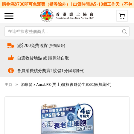
購物滿$700即可免運費（禮券除外） | 出貨時間為5-10個工作天（不包
括星期六、日及公眾假期）
滿$700免費送貨
(券類除外)
自選收貨地點 或 順豐站自取
會員消費積分獎賞1蚊儲1分
(券類除外)
主頁
添康髮 x AuraLPS (男士)髮根復甦髮生素60粒(無藥性)
Skip
Sk
to
to
the
th
end
be
of
of
the
th