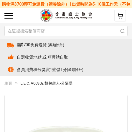
購物滿$700即可免運費（禮券除外） | 出貨時間為5-10個工作天（不包
括星期六、日及公眾假期）
滿$700免費送貨
(券類除外)
自選收貨地點 或 順豐站自取
會員消費積分獎賞1蚊儲1分
(券類除外)
主頁
L.E.C. A00302 麵包超人-分隔碟
Skip
Sk
to
to
the
th
end
be
of
of
the
th