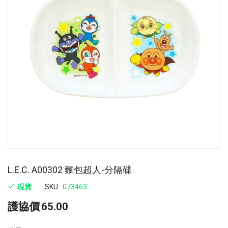
images
im
gallery
ga
L.E.C. A00302 麵包超人-分隔碟
現貨
SKU
073463
護協價
65.00