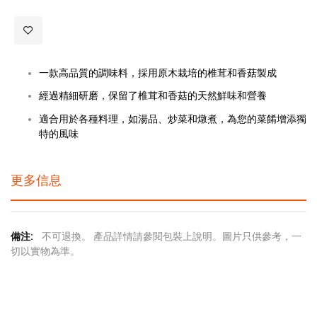
一款高品質的調味料，採用原木栽培的椎茸和香菇製成
經過精細研磨，保留了椎茸和香菇的天然鮮味和營養
適合用於各種料理，如湯品、炒菜和燉煮，為您的菜餚增添獨
特的風味
更多信息
更
不可退換。 產品詳情請參閱包裝上說明。圖片只供參考，一
多
切以實物為準。
信
息