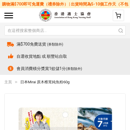
購物滿$700即可免運費（禮券除外） | 出貨時間為5-10個工作天（不包
括星期六、日及公眾假期）
滿$700免費送貨
(券類除外)
自選收貨地點 或 順豐站自取
會員消費積分獎賞1蚊儲1分
(券類除外)
主頁
日本Mirai 原木椎茸純魚粉60g
Skip
Sk
to
to
the
th
end
be
of
of
the
th