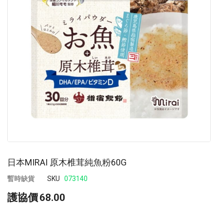
images
im
gallery
ga
日本MIRAI 原木椎茸純魚粉60G
暫時缺貨
SKU
073140
護協價
68.00