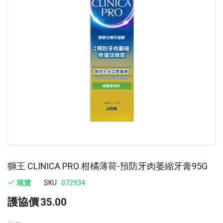
images
im
gallery
ga
獅王 CLINICA PRO 柑橘薄荷-預防牙肉萎縮牙膏95G
現貨
SKU
072934
護協價
35.00