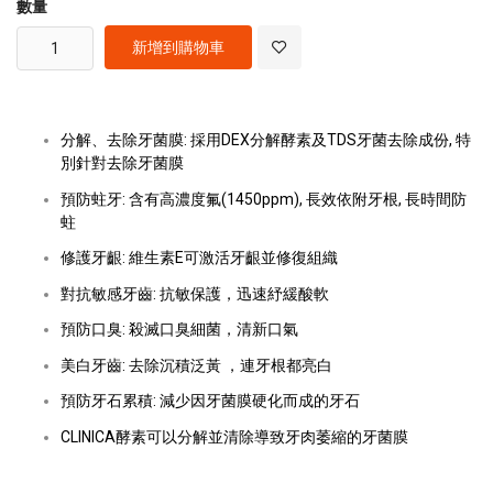
數量
新增到購物車
分解、去除牙菌膜: 採用DEX分解酵素及TDS牙菌去除成份, 特
別針對去除牙菌膜
預防蛀牙: 含有高濃度氟(1450ppm), 長效依附牙根, 長時間防
蛀
修護牙齦: 維生素E可激活牙齦並修復組織
對抗敏感牙齒: 抗敏保護，迅速紓緩酸軟
預防口臭: 殺滅口臭細菌，清新口氣
美白牙齒: 去除沉積泛黃 ，連牙根都亮白
預防牙石累積: 減少因牙菌膜硬化而成的牙石
CLINICA酵素可以分解並清除導致牙肉萎縮的牙菌膜