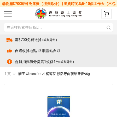
購物滿$700即可免運費（禮券除外） | 出貨時間為5-10個工作天（不包
括星期六、日及公眾假期）
滿$700免費送貨
(券類除外)
自選收貨地點 或 順豐站自取
會員消費積分獎賞1蚊儲1分
(券類除外)
主頁
獅王 Clinica Pro 柑橘薄荷-預防牙肉萎縮牙膏95g
Skip
Sk
to
to
the
th
end
be
of
of
the
th