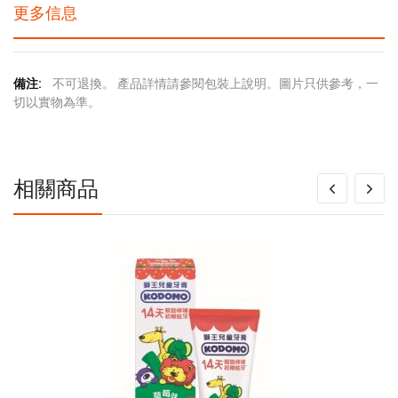
更多信息
更
不可退換。 產品詳情請參閱包裝上說明。圖片只供參考，一
多
切以實物為準。
信
息
相關商品