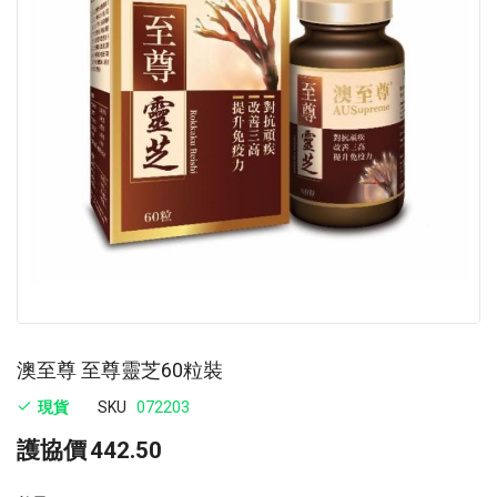
images
im
gallery
ga
澳至尊 至尊靈芝60粒裝
現貨
SKU
072203
護協價
442.50