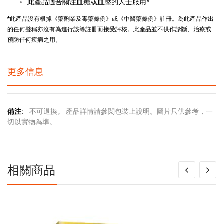
此產品適合關注血糖或血壓的人士服用*
*此產品沒有根據《藥劑業及毒藥條例》或《中醫藥條例》註冊。為此產品作出
的任何聲稱亦沒有為進行該等註冊而接受評核。此產品並不供作診斷、治療或
預防任何疾病之用。
更多信息
更
不可退換。 產品詳情請參閱包裝上說明。圖片只供參考，一
多
切以實物為準。
信
息
相關商品