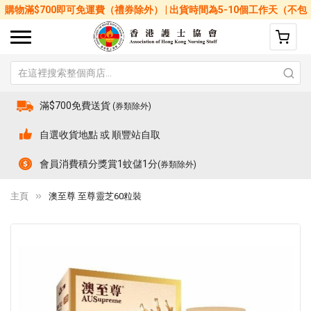
購物滿$700即可免運費（禮券除外） | 出貨時間為5-10個工作天（不包
括星期六、日及公眾假期）
滿$700免費送貨
(券類除外)
自選收貨地點 或 順豐站自取
會員消費積分獎賞1蚊儲1分
(券類除外)
主頁
澳至尊 至尊靈芝60粒裝
Skip
Sk
to
to
the
th
end
be
of
of
the
th