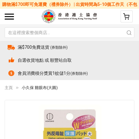
購物滿$700即可免運費（禮券除外） | 出貨時間為5-10個工作天（不包
括星期六、日及公眾假期）
滿$700免費送貨
(券類除外)
自選收貨地點 或 順豐站自取
會員消費積分獎賞1蚊儲1分
(券類除外)
主頁
小久保 雞眼布(大圓)
Skip
Sk
to
to
the
th
end
be
of
of
the
th