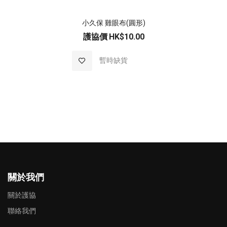
小久保 雞眼布(圓形)
護協價
HK$10.00
加入至願望清單
暫時缺貨
關於我們
關於護協
聯絡我們