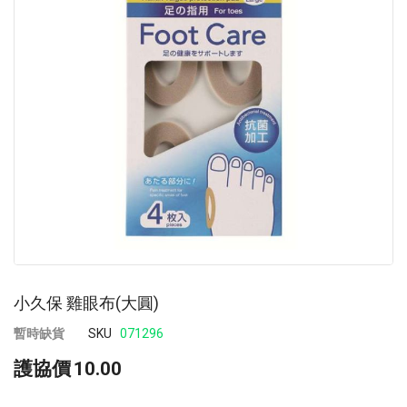
images
im
gallery
ga
小久保 雞眼布(大圓)
暫時缺貨
SKU
071296
護協價
10.00