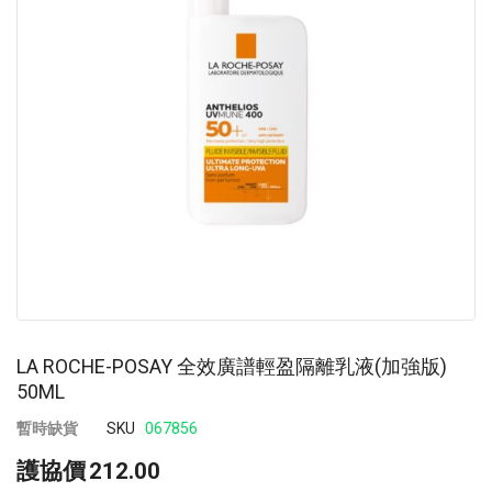
images
im
gallery
ga
LA ROCHE-POSAY 全效廣譜輕盈隔離乳液(加強版)
50ML
暫時缺貨
SKU
067856
護協價
212.00