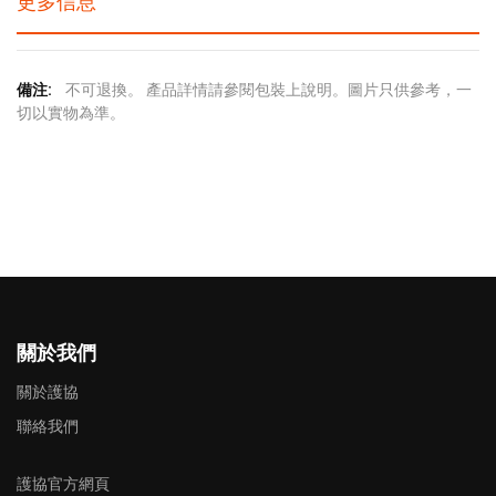
更多信息
更
不可退換。 產品詳情請參閱包裝上說明。圖片只供參考，一
多
切以實物為準。
信
息
關於我們
關於護協
聯絡我們
護協官方網頁