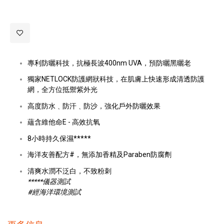
專利防曬科技，抗極長波400nm UVA，預防曬黑曬老
獨家NETLOCK防護網狀科技，在肌膚上快速形成清透防護
網，全方位抵禦紫外光
高度防水﹑防汗﹑防沙，強化戶外防曬效果
蘊含維他命E - 高效抗氧
8小時持久保濕*****
海洋友善配方#，無添加香精及Paraben防腐劑
清爽水潤不泛白，不致粉刺
*****儀器測試
#經海洋環境測試