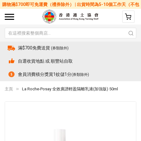
購物滿$700即可免運費（禮券除外） | 出貨時間為5-10個工作天（不包
括星期六、日及公眾假期）
滿$700免費送貨
(券類除外)
自選收貨地點 或 順豐站自取
會員消費積分獎賞1蚊儲1分
(券類除外)
主頁
La Roche-Posay 全效廣譜輕盈隔離乳液(加強版) 50ml
Skip
Sk
to
to
the
th
end
be
of
of
the
th