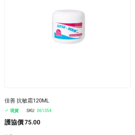
images
im
gallery
ga
佳善 抗敏霜120ML
現貨
SKU
061354
護協價
75.00