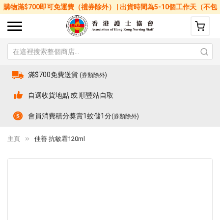
購物滿$700即可免運費（禮券除外） | 出貨時間為5-10個工作天（不包
括星期六、日及公眾假期）
滿$700免費送貨
(券類除外)
自選收貨地點 或 順豐站自取
會員消費積分獎賞1蚊儲1分
(券類除外)
主頁
佳善 抗敏霜120ml
Skip
Sk
to
to
the
th
end
be
of
of
the
th