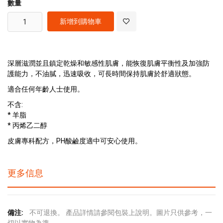
數量
新增到購物車
深層滋潤並且鎮定乾燥和敏感性肌膚，能恢復肌膚平衡性及加強防
護能力，不油膩，迅速吸收，可長時間保持肌膚於舒適狀態。
適合任何年齡人士使用。
不含:
* 羊脂
* 丙烯乙二醇
皮膚專科配方，PH酸鹼度適中可安心使用。
更多信息
更
不可退換。 產品詳情請參閱包裝上說明。圖片只供參考，一
多