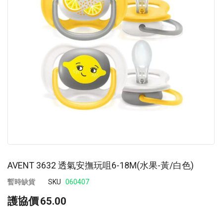
images
im
gallery
ga
AVENT 3632 透氣安撫玩咀6-18M(水果-黃/白色)
暫時缺貨
SKU
060407
護協價
65.00