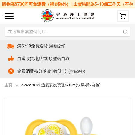
購物滿$700即可免運費（禮券除外） | 出貨時間為5-10個工作天（不包
括星期六、日及公眾假期）
滿$700免費送貨
(券類除外)
自選收貨地點 或 順豐站自取
會員消費積分獎賞1蚊儲1分
(券類除外)
主頁
Avent 3632 透氣安撫玩咀6-18m(水果-黃/白色)
Skip
Sk
to
to
the
th
end
be
of
of
the
th