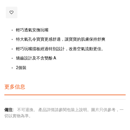
輕巧透氣安撫玩嘴
特大氣孔令寶寶更感舒適，讓寶寶的肌膚保持舒爽
輕巧玩嘴擋板經過特別設計，改善空氣流動更佳。
矯齒設計及不含雙酚 A
2個裝
更多信息
更
不可退換。 產品詳情請參閱包裝上說明。圖片只供參考，一
多
切以實物為準。
信
息