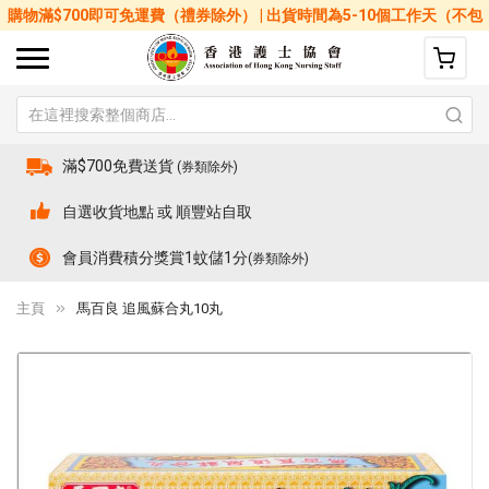
購物滿$700即可免運費（禮券除外） | 出貨時間為5-10個工作天（不包
括星期六、日及公眾假期）
滿$700免費送貨
(券類除外)
自選收貨地點 或 順豐站自取
會員消費積分獎賞1蚊儲1分
(券類除外)
主頁
馬百良 追風蘇合丸10丸
Skip
Sk
to
to
the
th
end
be
of
of
the
th