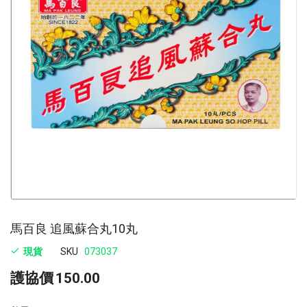
images
im
gallery
ga
馬百良 追風蘇合丸10丸
現貨
SKU
073037
護協價
150.00