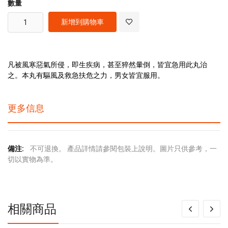
數量
新增到購物車
凡被風寒惡氣所侵，即生疾病，甚至猝然暈倒，皆宜急用此丸治
之。本丸有驅風及救急扶危之力，男女皆宜服用。
更多信息
更
不可退換。 產品詳情請參閱包裝上說明。圖片只供參考，一
多
切以實物為準。
信
息
相關商品