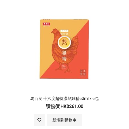
馬百良 十六度超特濃熬雞精60ml x 6包
護協價
HK$261.00
加入至願望清單
新增到購物車