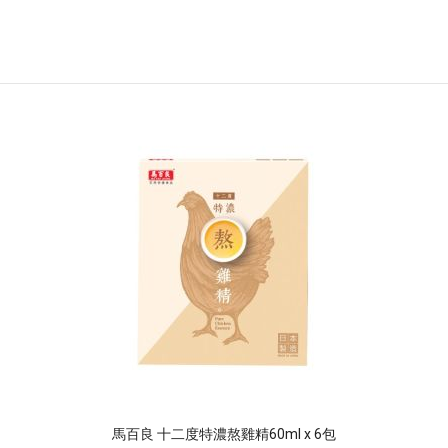
馬百良 十二度特濃熬雞精60ml x 6包