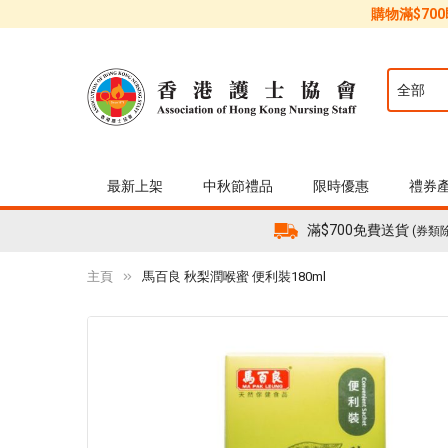
購物滿$70
最新上架
中秋節禮品
限時優惠
禮券
滿$700免費送貨
(券類
主頁
馬百良 秋梨潤喉蜜 便利裝180ml
Skip
to
the
end
of
the