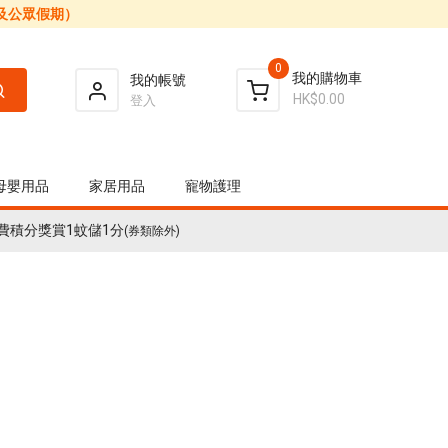
日及公眾假期）
0
我的購物車
我的帳號
HK$0.00
登入
母嬰用品
家居用品
寵物護理
費積分獎賞1蚊儲1分
(券類除外)