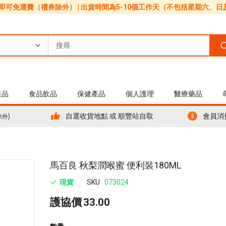
0即可免運費（禮券除外） | 出貨時間為5-10個工作天（不包括星期六、
產品
食品飲品
保健產品
個人護理
醫療藥品
自選收貨地點 或 順豐站自取
會員消
除外)
Skip
馬百良 秋梨潤喉蜜 便利裝180ML
to
現貨
SKU
073024
the
beginning
護協價
33.00
of
the