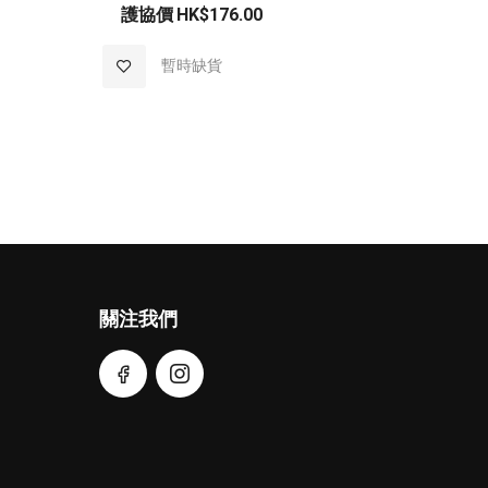
護協價
HK$176.00
加
暫時缺貨
入
至
願
望
清
關注我們
單