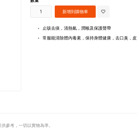
數量
images
gallery
新增到購物車
止咳去痰，清熱氣，潤喉及保護聲帶
常服能清除體內毒素，保持身體健康，去口臭，皮
只供參考，一切以實物為準。