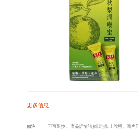
images
gallery
更多信息
更
備注
不可退換。 產品詳情請參閱包裝上說明。圖片
多
信