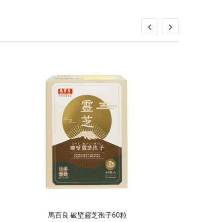
馬百良 破壁靈芝孢子60粒