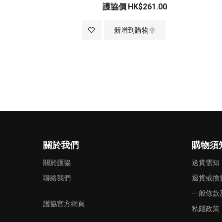
護協價
HK$261.00
加
新增到購物車
入
至
願
望
清
關於我們
購物須
單
關於護協
送貨需知
聯絡我們
退貨或換
一般條款
護協官方網頁
私隱政策