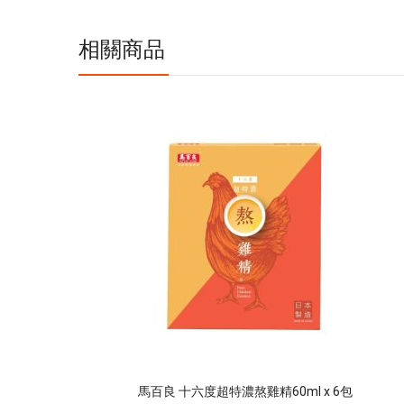
息
相關商品
馬百良 十六度超特濃熬雞精60ml x 6包