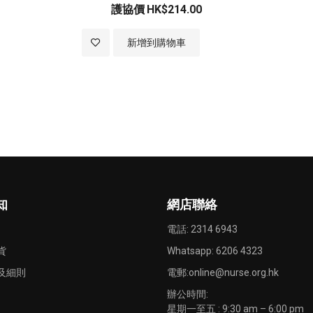
護協價
HK$214.00
加
新增到購物車
入
至
願
望
清
知
網店聯絡
單
電話: 2314 6943
貨
Whatsapp:
6206 4323
及細則
電郵:
online@nurse.org.hk
辦公時間:
星期一至五 : 9:30 am – 6:00 pm