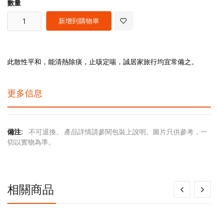
數量
新增到購物車
此散性平和，能清熱除痰，止咳定喘，誠居家旅行均宜常備之。
更多信息
更
不可退換。 產品詳情請參閱包裝上說明。圖片只供參考，一
多
切以實物為準。
信
息
相關商品