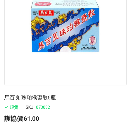
images
im
gallery
ga
馬百良 珠珀猴棗散6瓶
現貨
SKU
073032
護協價
61.00