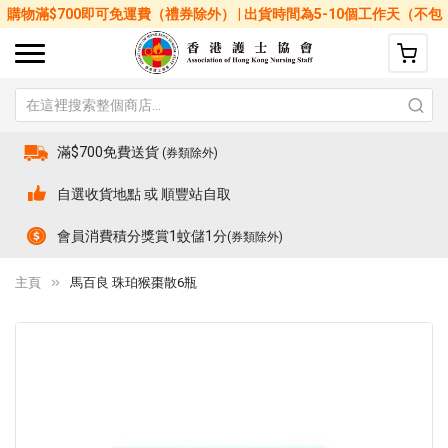
購物滿$700即可免運費（禮券除外） | 出貨時間為5-10個工作天（不包
括星期六、日及公眾假期）
滿$700免費送貨
(券類除外)
自選收貨地點 或 順豐站自取
會員消費積分獎賞1蚊儲1分
(券類除外)
主頁
馬百良 珠珀猴棗散6瓶
Skip
Sk
to
to
the
th
end
be
of
of
the
th