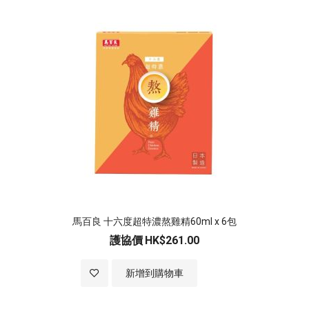
馬百良 十六度超特濃熬雞精60ml x 6包
護協價
HK$261.00
加入至願望清單
新增到購物車