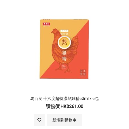
馬百良 十六度超特濃熬雞精60ml x 6包
護協價
HK$261.00
加入至願望清單
新增到購物車