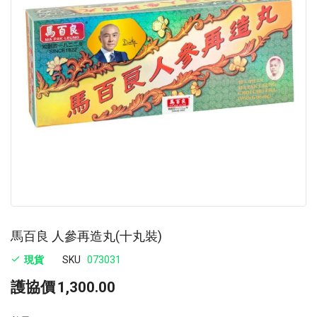
images
im
gallery
ga
馬百良 人參再造丸(十丸裝)
現貨
SKU
073031
護協價
1,300.00