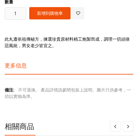
數量
新增到購物車
此丸遵依祖傳秘方，揀選珍貴原材料精工炮製而成，調理一切頑痰
惡風統，男女老少皆宜之。
更多信息
更
不可退換。 產品詳情請參閱包裝上說明。圖片只供參考，一
多
切以實物為準。
信
息
相關商品