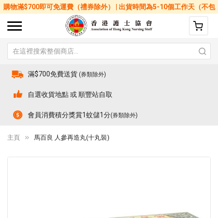
購物滿$700即可免運費（禮券除外） | 出貨時間為5-10個工作天（不包
括星期六、日及公眾假期）
滿$700免費送貨
(券類除外)
自選收貨地點 或 順豐站自取
會員消費積分獎賞1蚊儲1分
(券類除外)
主頁
馬百良 人參再造丸(十丸裝)
Skip
Sk
to
to
the
th
end
be
of
of
the
th